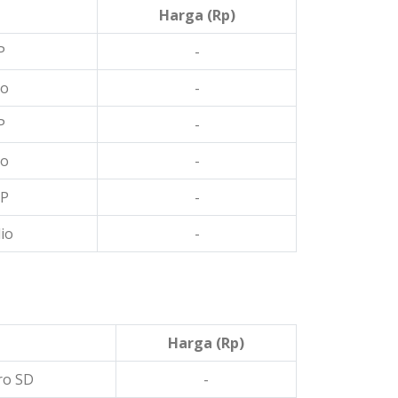
Harga (Rp)
P
-
io
-
P
-
io
-
MP
-
io
-
Harga (Rp)
ro SD
-