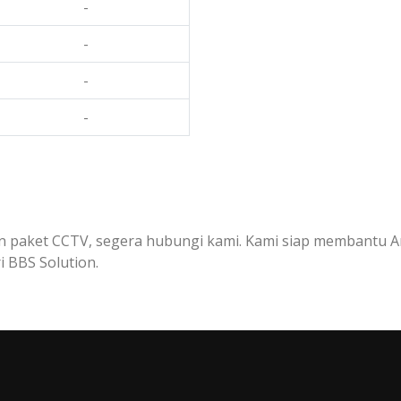
-
-
-
-
nan paket CCTV, segera hubungi kami. Kami siap membantu
i BBS Solution.